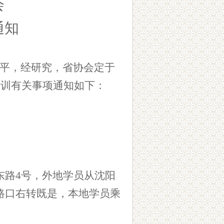
会
通知
平，经研究，省协会定于
培训有关事项通知如下：
东路
4
号，外地学员从
沈阳
路口右转既是，本地学员乘