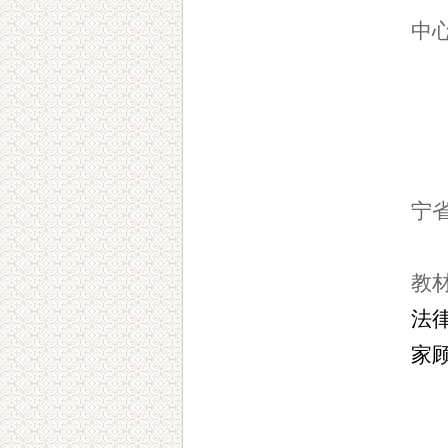
中
宁
教
法
家