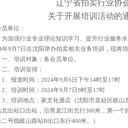
辽宁省拍卖行业协
关于开展培训活动的
会员单位：
为加强行业专业理论知识学习、提升行业服务水
4
年
9
月
7
日在沈阳举办拍卖相关业务培训，现将
一、培训对象：各会员单位。
二、培训安排：
1
、报道时间：
2024
年
9
月
6
日下午
14
时至
17
时
2
、培训时间：
2024
年
9
月
7
日
9
时至
17
时
3
、培训地点：家文化酒店（沈阳市皇姑区岐山
站北出站口
出站，沿黑龙江街北行
300
米，第一个
铁二号线岐山路站
B
出口东行
400
米。）