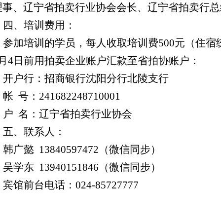
理事、辽宁省拍卖行业协会会长、辽宁省拍卖行总
四、培训费用：
参加培训的学员，每人收取培训费
500
元（住宿
月
4
日前用拍卖企业账户汇款至省拍协账户：
开户行：招商银行沈阳分行北陵支行
帐
号：
241682248710001
户
名：辽宁省拍卖行业协会
五、联系人：
韩广懿
13840597472
（微信同步）
吴学东
13940151846
（微信同步）
宾馆前台电话：
024-85727777